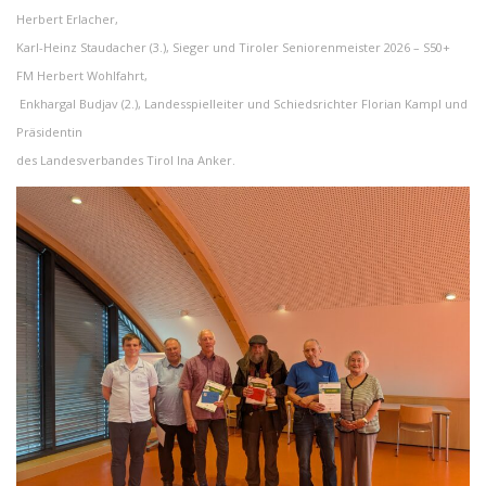
Herbert Erlacher,
Karl-Heinz Staudacher (3.), Sieger und Tiroler Seniorenmeister 2026 – S50+
FM Herbert Wohlfahrt,
Enkhargal Budjav (2.), Landesspielleiter und Schiedsrichter Florian Kampl und
Präsidentin
des Landesverbandes Tirol Ina Anker.