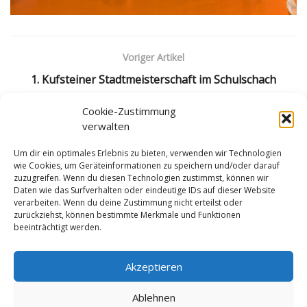
Voriger Artikel
1. Kufsteiner Stadtmeisterschaft im Schulschach
Nächster Artikel
Cookie-Zustimmung
verwalten
Tiroler Mannschaftsmeisterschaften: Liga- und
Klasseneinteilungen für die Saison 2026/2027
Um dir ein optimales Erlebnis zu bieten, verwenden wir Technologien
wie Cookies, um Geräteinformationen zu speichern und/oder darauf
zuzugreifen. Wenn du diesen Technologien zustimmst, können wir
Daten wie das Surfverhalten oder eindeutige IDs auf dieser Website
verarbeiten. Wenn du deine Zustimmung nicht erteilst oder
zurückziehst, können bestimmte Merkmale und Funktionen
beeinträchtigt werden.
Impressum
Datenschutzerklärung
Cookie-Richtlinie (EU)
Akzeptieren
Ablehnen