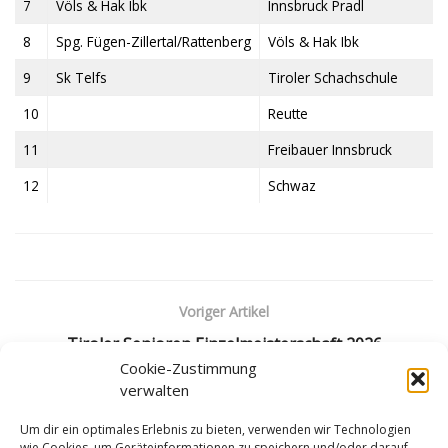
7
Völs & Hak Ibk
Innsbruck Pradl
8
Spg. Fügen-Zillertal/Rattenberg
Völs & Hak Ibk
9
Sk Telfs
Tiroler Schachschule
10
Reutte
11
Freibauer Innsbruck
12
Schwaz
Voriger Artikel
Tiroler Senioren Einzelmeisterschaft 2026
Cookie-Zustimmung
Nächster Artikel
verwalten
Tirols Jugend trifft schnelle Entscheidungen
Um dir ein optimales Erlebnis zu bieten, verwenden wir Technologien
wie Cookies, um Geräteinformationen zu speichern und/oder darauf