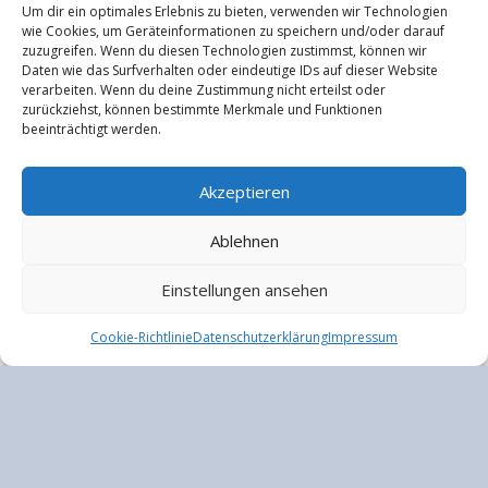
Um dir ein optimales Erlebnis zu bieten, verwenden wir Technologien
wie Cookies, um Geräteinformationen zu speichern und/oder darauf
zuzugreifen. Wenn du diesen Technologien zustimmst, können wir
Daten wie das Surfverhalten oder eindeutige IDs auf dieser Website
verarbeiten. Wenn du deine Zustimmung nicht erteilst oder
zurückziehst, können bestimmte Merkmale und Funktionen
beeinträchtigt werden.
Akzeptieren
MÄDCHENSCHACH
Ablehnen
Mädchentraining am 29. November 2025
Einstellungen ansehen
Das letzte Mädchentraining des Jahres 2025 fand am
Samstag, dem 29. November, bei unserer
Cookie-Richtlinie
Datenschutzerklärung
Impressum
Landesschachverbandspräsidentin Ina Anker in Kufstein
statt....
30. NOVEMBER 2025