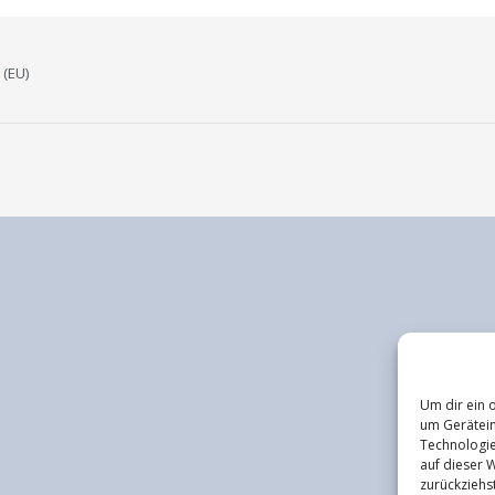
 (EU)
Um dir ein 
um Gerätein
Technologie
auf dieser 
zurückziehs