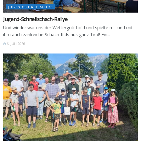
JUGENDSCHACHRALLYE
Jugend-Schnellschach-Rallye
Und wieder war uns der Wettergott hold und spielte mit und mit
ihm auch zahlreiche Schach-Kids aus ganz Tirol! Ein...
6. JULI 2026