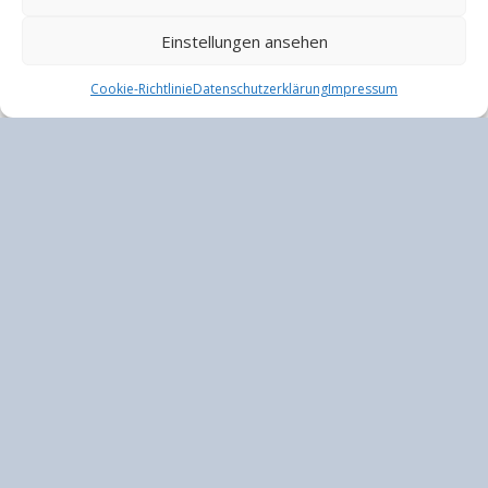
Einstellungen ansehen
MÄDCHENSCHACH
Mädchenkader-Training mit Angie
Cookie-Richtlinie
Datenschutzerklärung
Impressum
Am heißesten Tag des Jahres rauchten auch die Köpfe unseres
Tiroler Mädchenkaders. Mit ihrer Trainerin Angie trafen sich Julia,
Linda,...
29. JUNI 2026