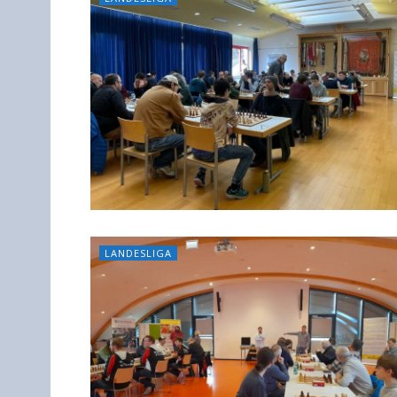
LANDESLIGA