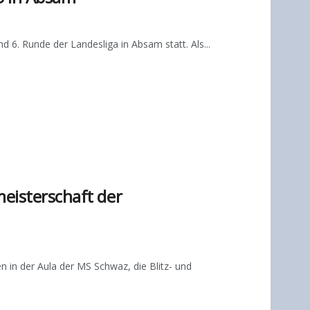
6. Runde der Landesliga in Absam statt. Als...
eisterschaft der
in der Aula der MS Schwaz, die Blitz- und