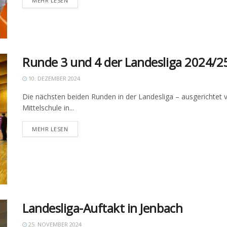
MEHR LESEN
Runde 3 und 4 der Landesliga 2024/25
10. DEZEMBER 2024
Die nächsten beiden Runden in der Landesliga – ausgerichtet 
Mittelschule in...
MEHR LESEN
Landesliga-Auftakt in Jenbach
25. NOVEMBER 2024