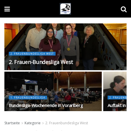
2. FRAUENBUNDESLIGA WEST
2. Frauen-Bundesliga West
1. FRAUENBUNDESLIGA
2. FRAUENBU
Bundesliga-Wochenende in Vorarlberg
Auftakt in 
Startseite
Kategorie
2. Frauenbundesliga West