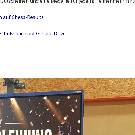
Gutscheinen und eine Medaille für jede(n) Teilnehmer*In ru
h auf Chess-Results
 Schulschach auf Google Drive