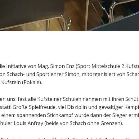
e Initiative von Mag. Simon Enz (Sport Mittelschule 2 Kufste
 von Schach- und Sportlehrer Simon, mitorganisiert von Sch
 Kufstein (Pokale).
 uns: fast alle Kufsteiner Schulen nahmen mit ihren Schütz
tatt! Große Spielfreude, viel Disziplin und gewaltiger Kam
 einem spannenden Stichkampf wurde dann der Sieger ermitt
üler Louis Anfray (beide von Schach ohne Grenzen).