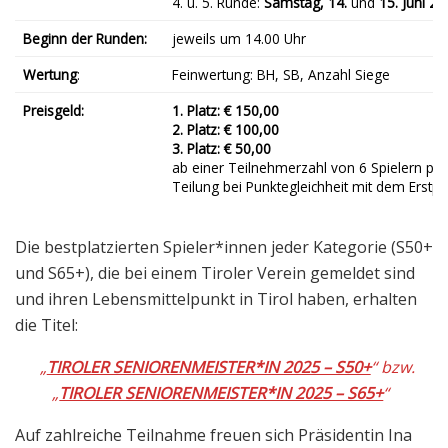
4. u. 5. Runde:
Samstag, 14.
und
15. Juni 2
Beginn der Runden:
jeweils um 14.00 Uhr
Wertung
:
Feinwertung: BH, SB, Anzahl Siege
Preisgeld:
1. Platz: € 150,00
2. Platz: € 100,00
3. Platz: € 50,00
ab einer Teilnehmerzahl von 6 Spielern pro
Teilung bei Punktegleichheit mit dem Erstpl
Die bestplatzierten Spieler*innen jeder Kategorie (S50+
und S65+), die bei einem Tiroler Verein gemeldet sind
und ihren Lebensmittelpunkt in Tirol haben, erhalten
die Titel:
„
TIROLER SENIORENMEISTER*IN 2025 – S50+
“ bzw.
„
TIROLER SENIORENMEISTER*IN 2025 – S65+
“
Auf zahlreiche Teilnahme freuen sich Präsidentin Ina