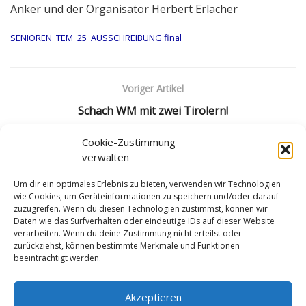
Anker und der Organisator Herbert Erlacher
SENIOREN_TEM_25_AUSSCHREIBUNG final
Voriger Artikel
Schach WM mit zwei Tirolern!
Nächster Artikel
Cookie-Zustimmung
verwalten
Österreichs Seniorenteam zur Halbzeit sehr
erfolgreich!
Um dir ein optimales Erlebnis zu bieten, verwenden wir Technologien
wie Cookies, um Geräteinformationen zu speichern und/oder darauf
zuzugreifen. Wenn du diesen Technologien zustimmst, können wir
Daten wie das Surfverhalten oder eindeutige IDs auf dieser Website
verarbeiten. Wenn du deine Zustimmung nicht erteilst oder
zurückziehst, können bestimmte Merkmale und Funktionen
beeinträchtigt werden.
Impressum
Datenschutzerklärung
Cookie-Richtlinie (EU)
Akzeptieren