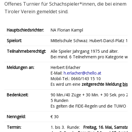
Offenes Turnier für Schachspieler*innen, die bei einem
Tiroler Verein gemeldet sind.
Hauptschiedsrichter:
NA Florian Kampl
Spielort:
Mittelschule Schwaz. Hubert-Danzl-Platz 1, 4
Teilnahmeberechtigt:
Alle Spieler Jahrgang 1975 und älter.
Bei mind. 6 Teilnehmern pro Kategorie we
Meldungen an:
Herbert Erlacher
E-Mail:
h.erlacher@chello.at
Mobil-Tel.: 0660/143 15 10
Es wird um eine
zeitgerechte Meldung
bis 
Bedenkzeit:
90 Min./40 Züge + 30 Min. + 30 Sek. pro Z
5 Runden
Es gelten die FIDE-Regeln und die TUWO de
Nenngeld:
€ 30
Termin:
1. bis 3. Runde:
Freitag, 16. Mai, Samstag