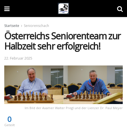
Startseite
Seniorenschach
Österreichs Seniorenteam zur
Halbzeit sehr erfolgreich!
22. Februar 2025
Im Bild der Axamer Walter Pregl und der Lienzer Dr. Paul Meyer
0
Geteilt