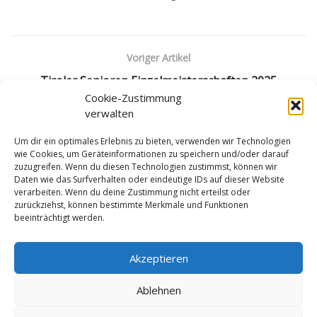
Voriger Artikel
Tiroler Senioren Einzelmeisterschaften 2025
Cookie-Zustimmung
Nächster Artikel
verwalten
Runde 5 und 6 der Landesliga 2024/25 in Absam
Um dir ein optimales Erlebnis zu bieten, verwenden wir Technologien
wie Cookies, um Geräteinformationen zu speichern und/oder darauf
zuzugreifen. Wenn du diesen Technologien zustimmst, können wir
Daten wie das Surfverhalten oder eindeutige IDs auf dieser Website
verarbeiten. Wenn du deine Zustimmung nicht erteilst oder
zurückziehst, können bestimmte Merkmale und Funktionen
beeinträchtigt werden.
Impressum
Datenschutzerklärung
Cookie-Richtlinie (EU)
Akzeptieren
Ablehnen
© LV Tirol ZVR: 001791804