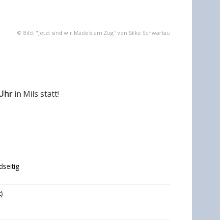
© Bild: "Jetzt sind wir Mädels am Zug" von Silke Schwartau
 Uhr
in Mils statt!
dseitig
)