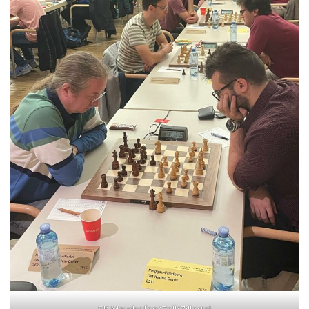
SK Mayrhofen/Zell/Zillertal