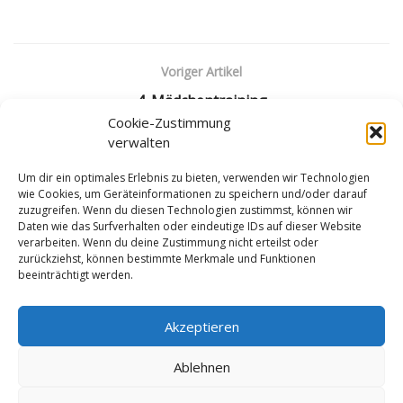
Voriger Artikel
4. Mädchentraining
Cookie-Zustimmung
Nächster Artikel
verwalten
Einladung zum 5. Mädchenschachtraining
Um dir ein optimales Erlebnis zu bieten, verwenden wir Technologien
wie Cookies, um Geräteinformationen zu speichern und/oder darauf
zuzugreifen. Wenn du diesen Technologien zustimmst, können wir
Daten wie das Surfverhalten oder eindeutige IDs auf dieser Website
verarbeiten. Wenn du deine Zustimmung nicht erteilst oder
zurückziehst, können bestimmte Merkmale und Funktionen
beeinträchtigt werden.
Impressum
Datenschutzerklärung
Cookie-Richtlinie (EU)
Akzeptieren
Ablehnen
© LV Tirol ZVR: 001791804