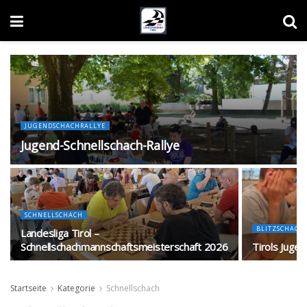
JUGENDSCHACHRALLYE
Jugend-Schnellschach-Rallye
SCHNELLSCHACH
BLITZSCHACH
Landesliga Tirol –
Schnellschachmannschaftsmeisterschaft 2026
Tirols Jugen
Startseite
Kategorie
Schnellschach