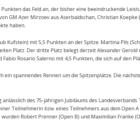
Punkten das Feld an, der bisher eine beeindruckende Leistu
gt von GM Azer Mirzoev aus Aserbaidschan, Christian Koepke 
nkte haben.
b Kufstein) mit 5,5 Punkten an der Spitze. Martina Pils (Sc
n Platz. Der dritte Platz belegt derzeit Alexander Gerold 
 Fabio Rosario Salerno mit 4,5 Punkten, die sich auf den Plä
ich ein spannendes Rennen um die Spitzenplätze. Die nächs
 anlässlich des 75-jährigen Jubiläums des Landesverbands T
 einer Teilnehmerin bzw. eines Teilnehmers aus dem Open 
o wurden Robert Prenner (Open B) und Maximilian Franke (Ope