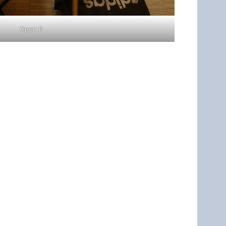
Open B