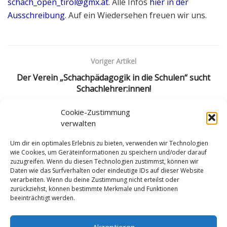
schach_open_tirol@gmx.at
. Alle Infos
hier in der
Ausschreibung
. Auf ein Wiedersehen freuen wir uns.
Voriger Artikel
Der Verein „Schachpädagogik in die Schulen“ sucht
Schachlehrer:innen!
Nächster Artikel
Cookie-Zustimmung
verwalten
Regionalschiedsrichter-Kurs 2025: Jetzt anmelden – nur
noch Restplätze verfügbar
Um dir ein optimales Erlebnis zu bieten, verwenden wir Technologien
wie Cookies, um Geräteinformationen zu speichern und/oder darauf
zuzugreifen. Wenn du diesen Technologien zustimmst, können wir
Daten wie das Surfverhalten oder eindeutige IDs auf dieser Website
verarbeiten. Wenn du deine Zustimmung nicht erteilst oder
zurückziehst, können bestimmte Merkmale und Funktionen
beeinträchtigt werden.
Impressum
Datenschutzerklärung
Cookie-Richtlinie (EU)
Akzeptieren