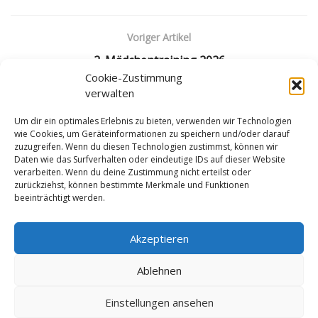
Voriger Artikel
2. Mädchentraining 2026
Cookie-Zustimmung
Nächster Artikel
verwalten
Artikel über die Spg. Kufstein/Wörgl
Um dir ein optimales Erlebnis zu bieten, verwenden wir Technologien
wie Cookies, um Geräteinformationen zu speichern und/oder darauf
zuzugreifen. Wenn du diesen Technologien zustimmst, können wir
Daten wie das Surfverhalten oder eindeutige IDs auf dieser Website
verarbeiten. Wenn du deine Zustimmung nicht erteilst oder
zurückziehst, können bestimmte Merkmale und Funktionen
beeinträchtigt werden.
Impressum
Datenschutzerklärung
Cookie-Richtlinie (EU)
Akzeptieren
Ablehnen
© LV Tirol ZVR: 001791804
Einstellungen ansehen