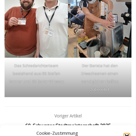
Das Schiedsrichterteam
Der Barista hat den
bestehend aus RS Stefan
Erwachsenen einen
Ranner und RS Damir Vrhovac
vorzüglichen Kaffee
zubereitet
Voriger Artikel
60. Schwazer Stadtmeisterschaft 2025
Cookie-Zustimmung