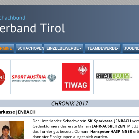
RMINE
SCHACHOPEN
EINZELBEWERBE
TEAMBEWERBE
JUGEN
CHRONIK 2017
arkasse JENBACH
Der Unterländer Schachverein
SK Sparkasse JENBACH
vera
Gedenkturniers das erste Mal ein
JAHR-AUSBLITZEN
. Mit 3
das Turnier gut besetzt. Obmann
Hanspeter HASPINGER
erö
dann vier Finalgruppen ausgespielt wurden.