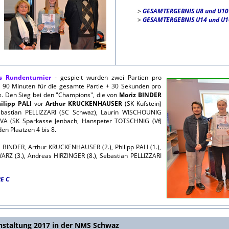
>
GESAMTERGEBNIS U8 und U10
>
GESAMTERGEBNIS U14 und U1
s Rundenturnier
- gespielt wurden zwei Partien pro
t 90 Minuten für die gesamte Partie + 30 Sekunden pro
s. Den Sieg bei den "Champions", die von
Moriz BINDER
ilipp PALI
vor
Arthur KRUCKENHAUSER
(SK Kufstein)
bastian PELLIZZARI (SC Schwaz), Laurin WISCHOUNIG
OVA (SK Sparkasse Jenbach, Hanspeter TOTSCHNIG (VfJ
en Plaätzen 4 bis 8.
z BINDER, Arthur KRUCKENHAUSER (2.), Philipp PALI (1.),
RZ (3.), Andreas HIRZINGER (8.), Sebastian PELLIZZARI
E C
staltung 2017 in der NMS Schwaz