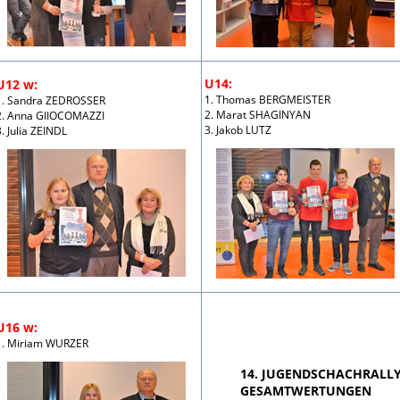
U14:
U12 w:
1. Thomas BERGMEISTER
1. Sandra ZEDROSSER
2. Marat SHAGINYAN
2. Anna GIIOCOMAZZI
3. Jakob LUTZ
. Julia ZEINDL
U16 w:
1. Miriam WURZER
14. JUGENDSCHACHRALLYE
GESAMTWERTUNGEN