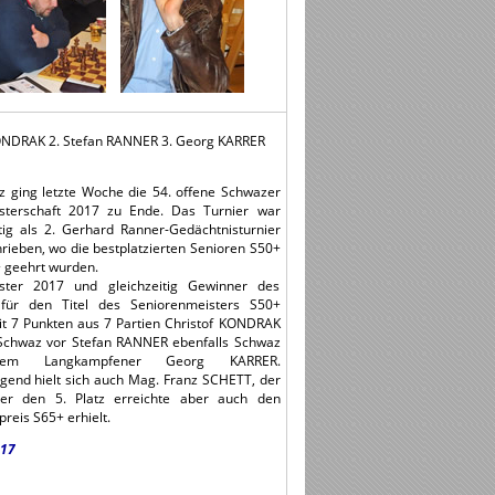
f KONDRAK 2. Stefan RANNER 3. Georg KARRER
z ging letzte Woche die 54. offene Schwazer
sterschaft 2017 zu Ende. Das Turnier war
itig als 2. Gerhard Ranner-Gedächtnisturnier
rieben, wo die bestplatzierten Senioren S50+
 geehrt wurden.
ister 2017 und gleichzeitig Gewinner des
 für den Titel des Seniorenmeisters S50+
t 7 Punkten aus 7 Partien Christof KONDRAK
chwaz vor Stefan RANNER ebenfalls Schwaz
em Langkampfener Georg KARRER.
gend hielt sich auch Mag. Franz SCHETT, der
ier den 5. Platz erreichte aber auch den
reis S65+ erhielt.
017