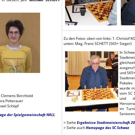
Zu den Fotos: oben von links: 1. Christo
unten: Mag. Franz SCHETT (S65+ Sieger)
In Schwa
Stadtmei
gleichze
ausgesch
und S65+
Stadtme
Pokales
wurde mi
vom SC S
 Clemens Berchtold
und d
ara Polterauer
Hervorra
hael Schöpf
im Turn
Seniorenp
ge der Spielgemeinschaft HALL
> Siehe
Ergebnisse Stadtmeisterschaft 2
> Siehe auch
Homepage des SC Schwaz