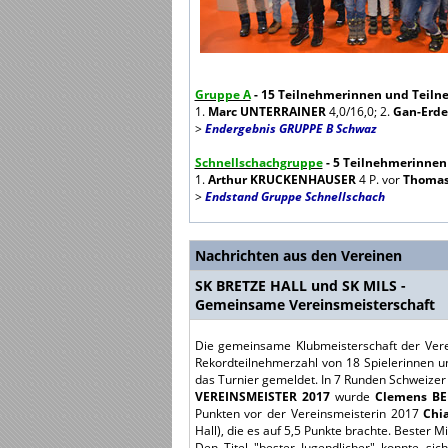
Gruppe A
- 15 Teilnehmerinnen und Teiln
1.
Marc UNTERRAINER
4,0/16,0; 2.
Gan-Erd
>
Endergebnis GRUPPE B Schwaz
Schnellschachgruppe
- 5 Teilnehmerinnen
1.
Arthur KRUCKENHAUSER
4 P. vor
Thomas
>
Endstand Gruppe Schnellschach
Nachrichten aus den Vereinen
SK BRETZE HALL und SK MILS -
Gemeinsame Vereinsmeisterschaft
Die gemeinsame Klubmeisterschaft der Verei
Rekordteilnehmerzahl von 18 Spielerinnen un
das Turnier gemeldet. In 7 Runden Schweizer 
VEREINSMEISTER 2017
wurde
Clemens B
Punkten vor der Vereinsmeisterin 2017
Chi
Hall), die es auf 5,5 Punkte brachte. Bester 
Den Titel "bester Jugendlicher" konnte si