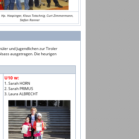
: Hp. Haspinger, Klaus Totschnig, Curt Zimmermann,
Stefan Ranner
üler und Jugendlichen zur Tiroler
lsass ausgetragen. Die heurigen
U10 w:
1. Sarah HORN
2. Sarah PRIMUS
3. Laura ALBRECHT