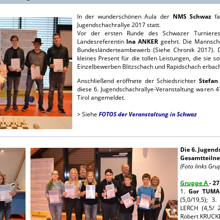
In der wunderschönen Aula der
NMS Schwaz
fa
Jugendschachrallye 2017 statt.
Vor der ersten Runde des Schwazer Turniere
Landesreferentin
Ina ANKER
geehrt. Die Mannscha
Bundesländerteambewerb (Siehe Chronik 2017). Di
kleines Present für die tollen Leistungen, die sie
Einzelbewerben Blitzschach und Rapidschach erbach
Anschließend eröffnete der Schiedsrichter
Stefa
diese 6. Jugendschachrallye-Veranstaltung waren 
Tirol angemeldet.
> Siehe
FOTOS der Veranstaltung in Schwaz
Die 6. Jugend
Gesamtteilne
(Foto links Gru
Gruppe A
- 2
1.
Gor TUM
(5,0/19,5); 3
LERCH (4,5/ 
Robert KRUCK