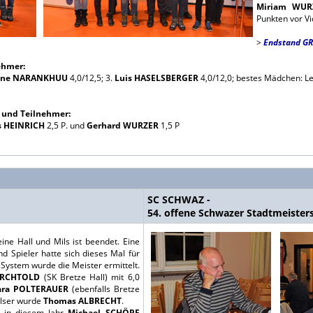
Miriam WUR
Punkten vor Vi
>
Endstand G
ehmer:
ene NARANKHUU
4,0/12,5; 3.
Luis HASELSBERGER
4,0/12,0; bestes Mädchen: Le
 und Teilnehmer:
 HEINRICH
2,5 P. und
Gerhard WURZER
1,5 P
SC SCHWAZ -
54. offene Schwazer Stadtmeister
ne Hall und Mils ist beendet. Eine
d Spieler hatte sich dieses Mal für
System wurde die Meister ermittelt.
ERCHTOLD
(SK Bretze Hall) mit 6,0
ara POLTERAUER
(ebenfalls Bretze
Milser wurde
Thomas ALBRECHT
.
ch in diesem Jahr
Michael SCHÖPF