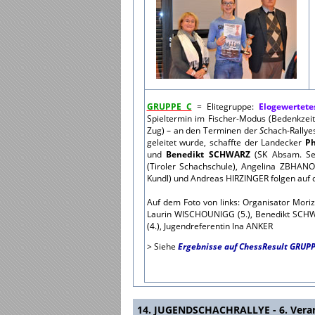
GRUPPE C
= Elitegruppe:
Elogewertete
Spieltermin im Fischer-Modus (Bedenkzei
Zug) – an den Terminen der
S
chach-Rallye
geleitet wurde, schaffte der Landecker
Ph
und
Benedikt SCHWARZ
(SK Absam. Se
(Tiroler Schachschule), Angelina ZBHAN
Kundl) und Andreas HIRZINGER folgen auf d
Auf dem Foto von links: Organisator Mori
Laurin WISCHOUNIGG (5.), Benedikt SCHWA
(4.), Jugendreferentin Ina ANKER
> Siehe
Ergebnisse auf ChessResult GRUPP
14. JUGENDSCHACHRALLYE - 6. Veran