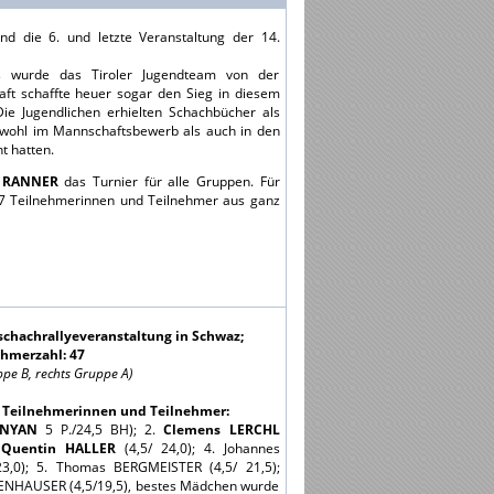
nd die 6. und letzte Veranstaltung der 14.
s wurde das Tiroler Jugendteam von der
ft schaffte heuer sogar den Sieg in diesem
e Jugendlichen erhielten Schachbücher als
 sowohl im Mannschaftsbewerb als auch in den
t hatten.
n RANNER
das Turnier für alle Gruppen. Für
47 Teilnehmerinnen und Teilnehmer aus ganz
schachrallyeveranstaltung in Schwaz;
hmerzahl: 47
ppe B, rechts Gruppe A)
7 Teilnehmerinnen und Teilnehmer:
ANYAN
5 P./24,5 BH); 2.
Clemens LERCHL
.
Quentin HALLER
(4,5/ 24,0); 4. Johannes
23,0); 5. Thomas BERGMEISTER (4,5/ 21,5);
ENHAUSER (4,5/19,5), bestes Mädchen wurde