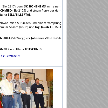
R
(Elo 2317) vom
SK HOHENEMS
mit einem
USCHMIED
(Elo 2155) und einem Punkt vor dem
Raika ZELL/ZILLERTAL
).
hwaz mit 6,5 Punkten und einem Vorsprung
om SK Absam (4,0 P.) und
Ing. Jakob ERHART
ch DOLL
(SK Wörgl) vor
Johannes ZISCHG
(SK
RANNER
und
Klaus TOTSCHNIG
.
LE C
-
FINALE D