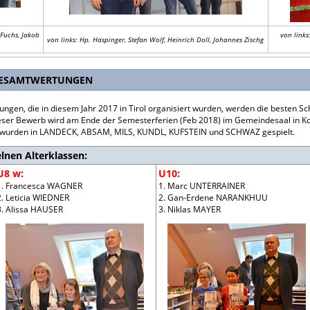
 Fuchs, Jakob
von links
von links: Hp. Haspinger, Stefan Wolf, Heinrich Doll, Johannes Zischg
 GESAMTWERTUNGEN
ngen, die in diesem Jahr 2017 in Tirol organisiert wurden, werden die besten Sch
eser Bewerb wird am Ende der Semesterferien (Feb 2018) im Gemeindesaal in Ko
 wurden in LANDECK, ABSAM, MILS, KUNDL, KUFSTEIN und SCHWAZ gespielt.
lnen Alterklassen:
U8 w:
U10:
1. Francesca WAGNER
1. Marc UNTERRAINER
2. Leticia WIEDNER
2. Gan-Erdene NARANKHUU
3. Alissa HAUSER
3. Niklas MAYER