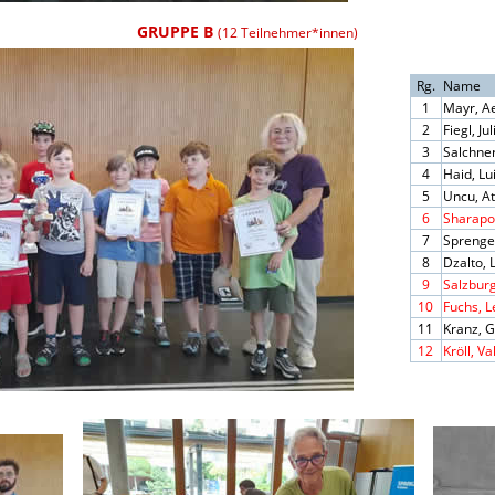
GRUPPE B
(12 Teilnehmer*innen)
Rg.
Name
1
Mayr, A
2
Fiegl, Ju
3
Salchner
4
Haid, Lu
5
Uncu, At
6
Sharapo
7
Sprenge
8
Dzalto, 
9
Salzburg
10
Fuchs, L
11
Kranz, 
12
Kröll, Va