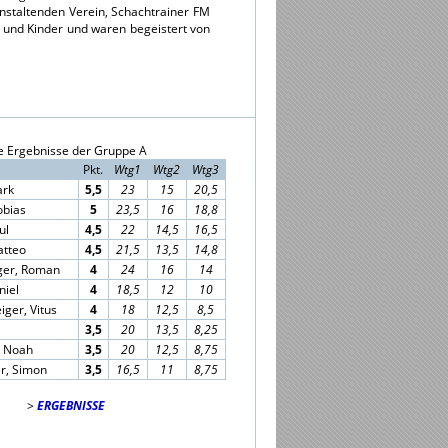
staltenden Verein, Schachtrainer FM
 und Kinder und waren begeistert von
e Ergebnisse der Gruppe A
Pkt.
Wtg1
Wtg2
Wtg3
ark
5,5
23
15
20,5
obias
5
23,5
16
18,8
ul
4,5
22
14,5
16,5
atteo
4,5
21,5
13,5
14,8
ger, Roman
4
24
16
14
niel
4
18,5
12
10
iger, Vitus
4
18
12,5
8,5
3,5
20
13,5
8,25
, Noah
3,5
20
12,5
8,75
er, Simon
3,5
16,5
11
8,75
>
ERGEBNISSE