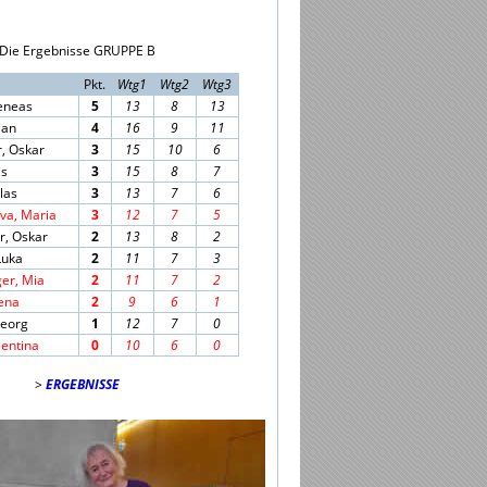
Die Ergebnisse GRUPPE B
Pkt.
Wtg1
Wtg2
Wtg3
eneas
5
13
8
13
lian
4
16
9
11
, Oskar
3
15
10
6
is
3
15
8
7
las
3
13
7
6
va, Maria
3
12
7
5
r, Oskar
2
13
8
2
Luka
2
11
7
3
er, Mia
2
11
7
2
ena
2
9
6
1
Georg
1
12
7
0
lentina
0
10
6
0
>
ERGEBNISSE