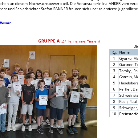
chen an diesem Nachwuchsbewerb teil. Die Veranstalterin Ina ANKER vom veran
t und Schiedsrichter Stefan RANNER freuten sich über talentierte Jugendliche
Result
GRUPPE A
(27 Teilnehmer*innen)
Di
Rg.
Name
1
Gyurko, M
2
Gartner, T
3
Torskyj, Pa
4
Gstrein, M
5
Haselsber
6
Perfler, Da
7
Schweinste
8
Koch, Paul
9
Schweiger
10
Preinstorf