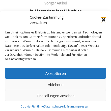
Voriger Artikel
In Memoriam Josef Huebler
Cookie-Zustimmung
Nächster Artikel
verwalten
Knapper Erfolg für Österreichs Seniorenteam S65
Um dir ein optimales Erlebnis zu bieten, verwenden wir Technologien
wie Cookies, um Geräteinformationen zu speichern und/oder darauf
zuzugreifen. Wenn du diesen Technologien zustimmst, können wir
Daten wie das Surfverhalten oder eindeutige IDs auf dieser Website
verarbeiten. Wenn du deine Zustimmung nicht erteilst oder
zurückziehst, können bestimmte Merkmale und Funktionen
beeinträchtigt werden.
Impressum
Datenschutzerklärung
Cookie-Richtlinie (EU)
Akzeptieren
Ablehnen
© LV Tirol ZVR: 001791804
Einstellungen ansehen
Cookie-Richtlinie
Datenschutzerklärung
Impressum