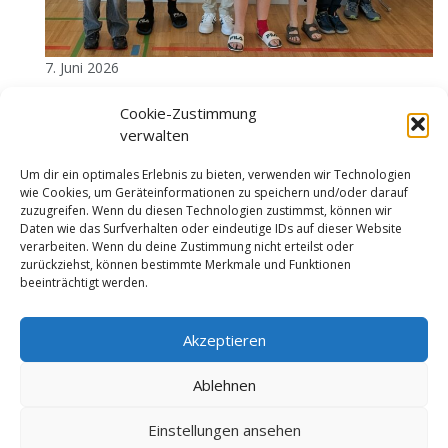
7. Juni 2026
U12- und U14-
Cookie-Zustimmung
verwalten
Staatsmeisterschaften 2026
Um dir ein optimales Erlebnis zu bieten, verwenden wir Technologien
wie Cookies, um Geräteinformationen zu speichern und/oder darauf
1
2
3
…
10
Nächste Seite
zuzugreifen. Wenn du diesen Technologien zustimmst, können wir
Daten wie das Surfverhalten oder eindeutige IDs auf dieser Website
verarbeiten. Wenn du deine Zustimmung nicht erteilst oder
zurückziehst, können bestimmte Merkmale und Funktionen
beeinträchtigt werden.
Impressum
Datenschutzerklärung
Cookie-Richtlinie (EU)
Akzeptieren
Ablehnen
© LV Tirol ZVR: 001791804
Einstellungen ansehen