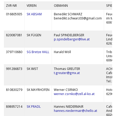
ZVR-NR
VEREIN
OBMANN
SPIEL
016805935
SK ABSAM
Benedikt SCHWARZ
Feuer
benedikt.schwarz03@gmail.com
im Mo
6067 
820087081
SK FÜGEN
Paul SPINDELBERGER
Feuer
p.spindelberger@live.at
Linde
6263 
379710680
SG Bretze HALL
Harald Wöll
Tribü
Untere
6060 
991286873
SK IMST
Thomas GREUTER
ACHTU
t.greuter@gmx.at
Cafe G
Imst n
Tel.: 
810830279
SK MAYRHOFEN
Werner CSRNKO
Hotel
werner.csrnko@zell.al-ko.at
6290 
898957214
SK PRADL
Hannes NIEDERMAIR
Cafe R
hannes.niedermair@chello.at
Andrea
6020 I