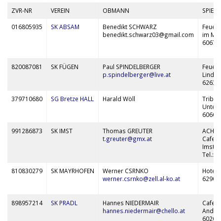
ZVR-NR
VEREIN
OBMANN
SPIEL
016805935
SK ABSAM
Benedikt SCHWARZ
Feuer
benedikt.schwarz03@gmail.com
im Mo
6067 
820087081
SK FÜGEN
Paul SPINDELBERGER
Feuer
p.spindelberger@live.at
Linde
6263 
379710680
SG Bretze HALL
Harald Wöll
Tribü
Untere
6060 
991286873
SK IMST
Thomas GREUTER
ACHTU
t.greuter@gmx.at
Cafe G
Imst n
Tel.: 
810830279
SK MAYRHOFEN
Werner CSRNKO
Hotel
werner.csrnko@zell.al-ko.at
6290 
898957214
SK PRADL
Hannes NIEDERMAIR
Cafe R
hannes.niedermair@chello.at
Andrea
6020 I